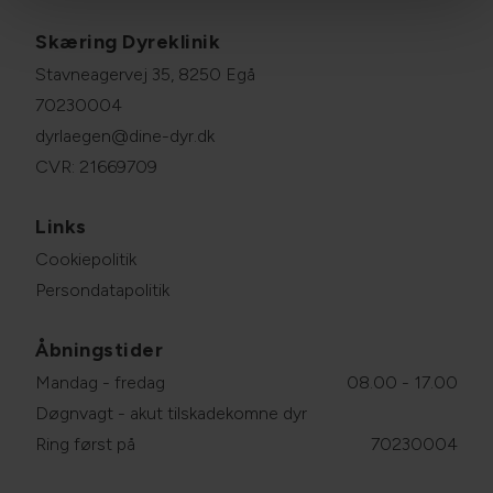
Skæring Dyreklinik
Stavneagervej 35, 8250 Egå
70230004
dyrlaegen@dine-dyr.dk
CVR: 21669709
Links
Cookiepolitik
Persondatapolitik
Åbningstider
Mandag - fredag
08.00 - 17.00
Døgnvagt - akut tilskadekomne dyr
Ring først på
70230004