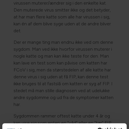
virussen muterer/ændrer sig i den enkelte kat.
Den muterede virus smitter ikke og det betyder,
at har man flere katte som alle har virussen i sig,
kan én af dem blive syge uden at de andre bliver
det.
Der er mange ting man endnu ikke ved om denne
sygdom. Man ved ikke hvorfor virussen muterer i
nogle katte og man kan ikke teste for den. Man
kan lave en test som kan påvise om katten har
FCoV i sig, men da størstedelen af alle katte har
denne virus i sig uden at få FIP, kan denne test
ikke bruges til at fastslå om katten er syg af FIP. I
stedet må man stille diagnosen ved at udelukke
andre sygdomme og ud fra de symptomer katten
har.
Sygdommen rammer oftest katte under 4 år og
kan vise sig som enten en ”våd” eller en ”tør” FIP.