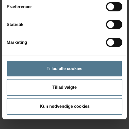
gode forhold. Det vil sige et sted med god
Præferencer
hygiejne, ikke for mange katte sammen og uden
for meget stress.
Statistik
Har din kat symptomer på FIP eller har du
spørgsmål, er du altid velkommen til at kontakte
Marketing
Rosenholm og Skæring Dyreklinik. Hvis din kat
bliver akut syg eller kommer ud for en ulykke, kan
du altid få kontakt med en dyrlæge på vores
telefonnummer. Også udenfor normal åbningstid
Tillad alle cookies
og i weekender.
Dyrlæge Monica Kallehauge
Tillad valgte
Artikler
Kun nødvendige cookies