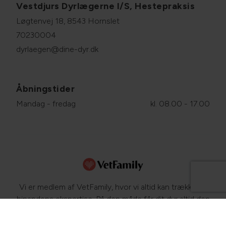
Vestdjurs Dyrlægerne I/S, Hestepraksis
Løgtenvej 18, 8543 Hornslet
70230004
dyrlaegen@dine-dyr.dk
Åbningstider
Mandag - fredag
kl. 08.00 - 17.00
Vi er medlem af VetFamily, hvor vi altid kan trække på
hinandens ekspertise. På den måde får dit dyr altid den
bedste behandling. Læs mere om dyrs sundhed og
sygdomme på
www.netdyredoktor.dk