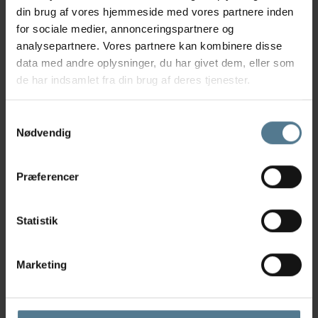
din brug af vores hjemmeside med vores partnere inden
for sociale medier, annonceringspartnere og
analysepartnere. Vores partnere kan kombinere disse
data med andre oplysninger, du har givet dem, eller som
de har indsamlet fra din brug af deres tjenester.
Samtykkevalg
Find vej til Rosenholm Dyreklinik
Nødvendig
Vores patienter kommer fra hele
Djursland, Rønde, Hornslet, Løgten,
Skødstrup, Århus N m.v.
Præferencer
Vi er placeret lige ud til Løgtenvej/
Statistik
Rosenholmvej skråt overfor
Hornslet Kirke. Vi har meget gode
parkeringsforhold lige foran
Marketing
klinikken.
Bus 100 fra Århus stopper lige