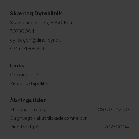
Skæring Dyreklinik
Stavneagervej 35, 8250 Egå
70230004
dyrlaegen@dine-dyr.dk
CVR: 21669709
Links
Cookiepolitik
Persondatapolitik
Åbningstider
Mandag - fredag
08.00 - 17.00
Døgnvagt - akut tilskadekomne dyr
Ring først på
70230004