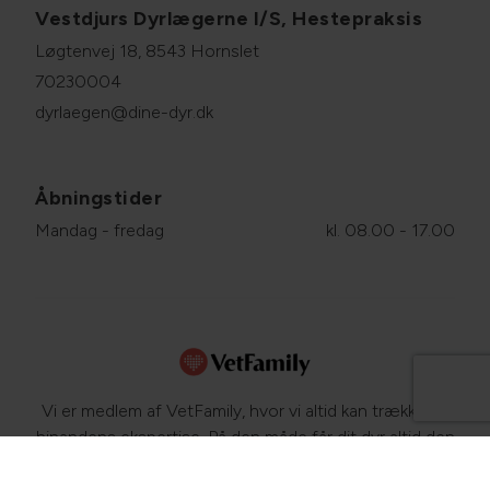
Vestdjurs Dyrlægerne I/S, Hestepraksis
Løgtenvej 18, 8543 Hornslet
70230004
dyrlaegen@dine-dyr.dk
Åbningstider
Mandag - fredag
kl. 08.00 - 17.00
Vi er medlem af VetFamily, hvor vi altid kan trække på
hinandens ekspertise. På den måde får dit dyr altid den
bedste behandling. Læs mere om dyrs sundhed og
sygdomme på
www.netdyredoktor.dk