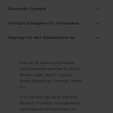
Rosenholm Dyreklinik
Vestdjurs Dyrlægerne I/S, Hestepraksis
Døgnvagt for akut tilskadekomne dyr
Find vej til Skæring Dyreklinik
Vores patienter kommer fra Århus,
Risskov, Egå, Løgten, Lystrup,
Skejby Skødstrup, Hornslet, Rønde
m.v
Vi er placeret lige ud til Grenåvej
(Krydset Grenåvej–Toftegårdsvej),
ved indkørslen til Plantorama fra