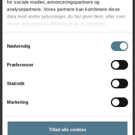
for sociale medier, annonceringspartnere og
analysepartnere. Vores partnere kan kombinere disse
Læs mere
data med andre oplysninger, du har givet dem, eller som
de har indsamlet fra din brug af deres tjenester.
Samtykkevalg
Nødvendig
Præferencer
Statistik
Marketing
Dorte Stenshøj
Tillad alle cookies