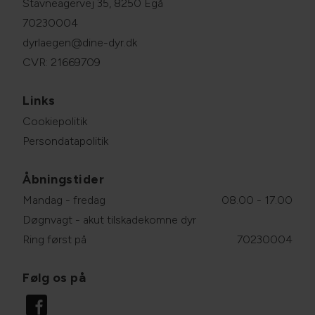
Stavneagervej 35, 8250 Egå
70230004
dyrlaegen@dine-dyr.dk
CVR: 21669709
Links
Cookiepolitik
Persondatapolitik
Åbningstider
Mandag - fredag
08.00 - 17.00
Døgnvagt - akut tilskadekomne dyr
Ring først på
70230004
Følg os på