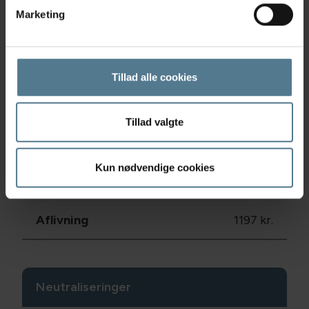
Negleklip
236,50 kr.
Marketing
Negleklippekort 5-turs
550 kr
Tillad alle cookies
Aflivning
Tillad valgte
Prisen er inkl. bedøvelse, uden kremering.
Kremering eller kremering med urne tilbydes.
Kun nødvendige cookies
Spørg
for pris.
Aflivning
1197 kr.
Neutraliseringer