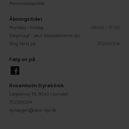
Persondatapolitik
Åbningstider
Mandag - fredag
08.00 - 17.00
Døgnvagt - akut tilskadekomne dyr
Ring først på
70230004
Følg os på
Rosenholm Dyreklinik
Løgtenvej 18, 8543 Hornslet
70230004
dyrlaegen@dine-dyr.dk