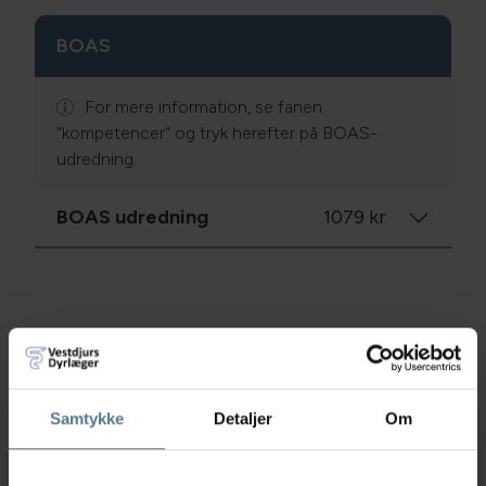
BOAS
For mere information, se fanen
"kompetencer" og tryk herefter på BOAS-
udredning.
BOAS udredning
1079 kr
Kat
Samtykke
Detaljer
Om
Konsultation