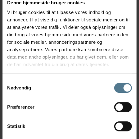
Denne hjemmeside bruger cookies
Vi bruger cookies til at tilpasse vores indhold og
Konsultation
814 kr.
annoncer, til at vise dig funktioner til sociale medier og til
at analysere vores trafik. Vi deler også oplysninger om
din brug af vores hjemmeside med vores partnere inden
for sociale medier, annonceringspartnere og
Vaccinationer
analysepartnere. Vores partnere kan kombinere disse
data med andre oplysninger, du har givet dem, eller som
Vaccination inkl.
805
de har indsamlet fra din brug af deres tjenester.
sundhedseftersyn
kr.
Samtykkevalg
Nødvendig
Negleklip
Præferencer
Vi gør opmærksom på at negleklippekort ikke
tages retur.
Statistik