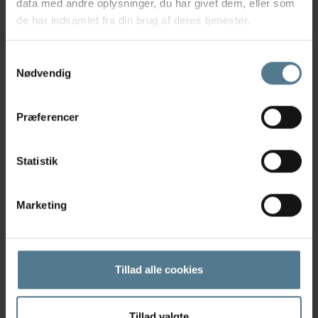
data med andre oplysninger, du har givet dem, eller som
de har indsamlet fra din brug af deres tjenester.
Samtykkevalg
Nødvendig
Præferencer
Statistik
Marketing
Katharina Kull
Tillad alle cookies
Veterinærsygeplejerskeelev
Tillad valgte