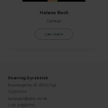
Helene Bech
Dyrlæge
Læs mere
Skæring Dyreklinik
Stavneagervej 35, 8250 Egå
70230004
dyrlaegen@dine-dyr.dk
CVR: 21669709