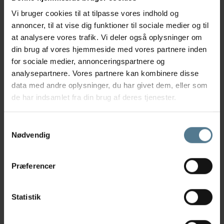
ører inden den kan få sine medicinske øredråber.
Vi bruger cookies til at tilpasse vores indhold og
Meget skidt i ørerne gør, at de medicinske dråber
annoncer, til at vise dig funktioner til sociale medier og til
ikke kan virke effektivt fordi mikroorganismerne
at analysere vores trafik. Vi deler også oplysninger om
gemmer sig inde i skidtet. Rensningen af ørerne
din brug af vores hjemmeside med vores partnere inden
kan enten foregå på klinikken under bedøvelse
for sociale medier, annonceringspartnere og
eller hjemme med ørerens, alt efter hvor plaget
analysepartnere. Vores partnere kan kombinere disse
hunden er af betændelsen.
data med andre oplysninger, du har givet dem, eller som
Efter endt behandling, vil dyrlægen ofte foreslå
de har indsamlet fra din brug af deres tjenester.
en kontrol af hundens ører, for at sikre sig at
øregangsbetændelsen er kommet helt i ro.
Samtykkevalg
Nødvendig
På Skæring og Rosenholm Dyreklinik har vi det
rette udstyr og eget laboratorie, så vi hurtigt kan
komme til bunds i, hvordan vi bedst hjælper din
Præferencer
hund af med øregangsbetændelse. Du er
velkommen til at
t
tel:70230004
til os, hvis du
Statistik
har spørgsmål eller mistænker, at din hund har
brug for behandling.