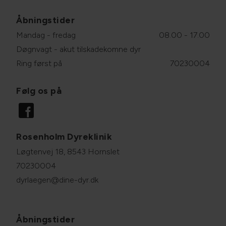
Åbningstider
Mandag - fredag
08.00 - 17.00
Døgnvagt - akut tilskadekomne dyr
Ring først på
70230004
Følg os på
Rosenholm Dyreklinik
Løgtenvej 18, 8543 Hornslet
70230004
dyrlaegen@dine-dyr.dk
Åbningstider