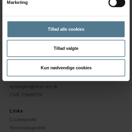
Marketing
Dyrlæge Monica Kallehauge
Artikler
Tillad alle cookies
Tillad valgte
Skæring Dyreklinik
Kun nødvendige cookies
Stavneagervej 35, 8250 Egå
70230004
dyrlaegen@dine-dyr.dk
CVR: 21669709
Links
Cookiepolitik
Persondatapolitik