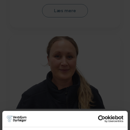
Læs mere
Lenette Skødt