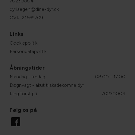
70230004
dyrlaegen@dine-dyr.dk
CVR: 21669709
Links
Cookiepolitik
Persondatapolitik
Åbningstider
Mandag - fredag
08.00 - 17.00
Døgnvagt - akut tilskadekomne dyr
Ring først på
70230004
Følg os på